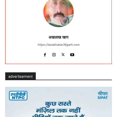
अखलाख खान
https://tazakhabar36garh.com
advertisement