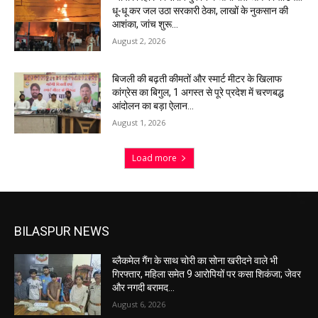
धू-धू कर जल उठा सरकारी ठेका, लाखों के नुकसान की
आशंका, जांच शुरू…
August 2, 2026
बिजली की बढ़ती कीमतों और स्मार्ट मीटर के खिलाफ
कांग्रेस का बिगुल, 1 अगस्त से पूरे प्रदेश में चरणबद्ध
आंदोलन का बड़ा ऐलान…
August 1, 2026
Load more
BILASPUR NEWS
ब्लैकमेल गैंग के साथ चोरी का सोना खरीदने वाले भी
गिरफ्तार, महिला समेत 9 आरोपियों पर कसा शिकंजा; जेवर
और नगदी बरामद…
August 6, 2026