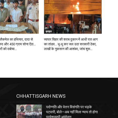
क्राइम
ब्लैकमेल का हथियार, दादा से
व्यापार विहार की शराब दुकान में आधी रात आग
द और 450 ग्राम सोना ऐंठा…
का तांडव… धू-धू कर जल उठा सरकारी ठेका,
िरों को दबोचा…
लाखों के नुकसान की आशंका, जांच शुरू…
CHHATTISGARH NEWS
पदोन्नति और वेतन विसंगति पर भड़के
पटवारी, बोले—अब नहीं मिला न्याय तो होगा
प्रदेशव्यापी आंदोलन…