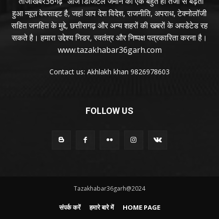
"ताजाखबर36गढ़" आज डिजिटल जमाने का एक बहुत ही तेजी से बढ़ता
हुआ न्यूज़ वेबसाइट है, जहां आप देश विदेश, राजनीति, अपराध, टेक्नोलॉजी
सहित जनहित के मुद्दे, छत्तीसगढ़ और अन्य शहरों की खबरों के अपडेटेड रह
सकते है। हमारा उद्देश्य निडर, स्वतंत्र और निष्पक्ष पत्रकारिता करना है।
www.tazakhabar36garh.com
Contact us: Akhlakh khan 9826978603
FOLLOW US
Tazakhabar36garh@2024
संपर्क करें
हमारे बारे में
HOME PAGE