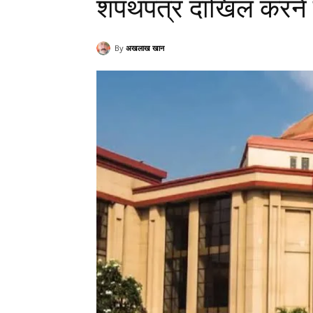
शपथपत्र दाखिल करने क
By
अखलाख खान