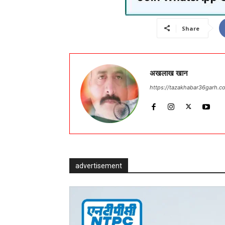
Share
अखलाख खान
https://tazakhabar36garh.c
advertisement