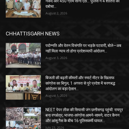
नकद और 450 ग्राम सोना ऐंठा… पुलिस ने 4 शातिरों को
दबोचा…
August 2, 2026
CHHATTISGARH NEWS
पदोन्नति और वेतन विसंगति पर भड़के पटवारी, बोले—अब
नहीं मिला न्याय तो होगा प्रदेशव्यापी आंदोलन…
August 3, 2026
बिजली की बढ़ती कीमतों और स्मार्ट मीटर के खिलाफ
कांग्रेस का बिगुल, 1 अगस्त से पूरे प्रदेश में चरणबद्ध
आंदोलन का बड़ा ऐलान…
August 1, 2026
NEET पेपर लीक की सियासी जंग छत्तीसगढ़ पहुंची: रायपुर
बना रणक्षेत्र, भाजपा-कांग्रेस आमने-सामने, वाटर कैनन
और आंसू गैस के बीच 16 पुलिसकर्मी घायल…
July 23, 2026