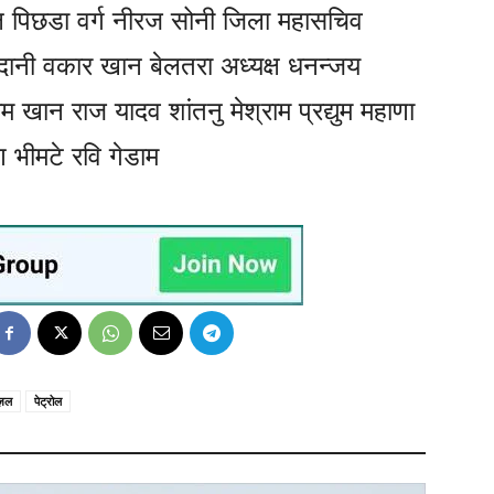
्ष पिछडा वर्ग नीरज सोनी जिला महासचिव
चंदानी वकार खान बेलतरा अध्यक्ष धनन्जय
खान राज यादव शांतनु मेश्राम प्रद्युम महाणा
 भीमटे रवि गेडाम
ज़ल
पेट्रोल