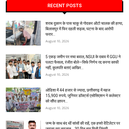
RECENT POSTS
शराब दुकान के पास चाकू से गोदकर ऑटो चालक की हत्या,
बिलासपुर में फिर दहली सड़क, घटना के बाद आरोपी
फरार…
August 10, 2026
5 एकड़ जमीन पर मचा बवाल, NSUI के दबाव में GGU ने
पलटा फैसला, रंजीत बोले—सिर्फ निर्णय रद्द करना काफी
नहीं, कुलपति बताएं आखिर...
August 10, 2026
ओडिशा में 44 हजार से ज्यादा, छत्तीसगढ़ में महज
15,900 रुपये; जूनियर डॉक्टर्स एसोसिएशन ने कलेक्टर
को सौंपा ज्ञापन…
August 10, 2026
जन्म के साथ बंद थीं सांसों की राहें, एक हफ्ते वेंटिलेटर पर
जूझता रहा नवजात… 30 दिन बाद मिली जिंदगी…