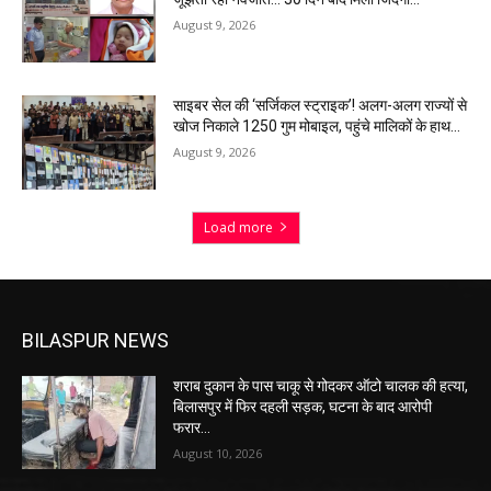
August 9, 2026
साइबर सेल की ‘सर्जिकल स्ट्राइक’! अलग-अलग राज्यों से
खोज निकाले 1250 गुम मोबाइल, पहुंचे मालिकों के हाथ…
August 9, 2026
Load more
BILASPUR NEWS
शराब दुकान के पास चाकू से गोदकर ऑटो चालक की हत्या,
बिलासपुर में फिर दहली सड़क, घटना के बाद आरोपी
फरार…
August 10, 2026