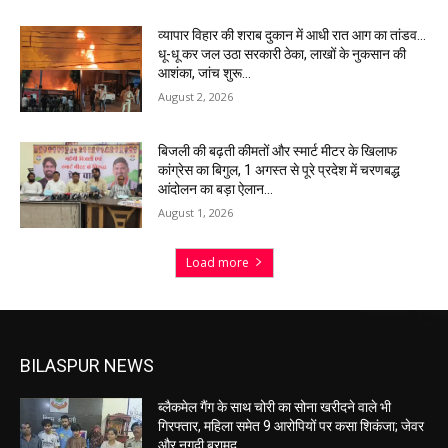
व्यापार विहार की शराब दुकान में आधी रात आग का तांडव…
धू-धू कर जल उठा सरकारी ठेका, लाखों के नुकसान की
आशंका, जांच शुरू…
August 2, 2026
बिजली की बढ़ती कीमतों और स्मार्ट मीटर के खिलाफ
कांग्रेस का बिगुल, 1 अगस्त से पूरे प्रदेश में चरणबद्ध
आंदोलन का बड़ा ऐलान…
August 1, 2026
Load more
BILASPUR NEWS
ब्लैकमेल गैंग के साथ चोरी का सोना खरीदने वाले भी
गिरफ्तार, महिला समेत 9 आरोपियों पर कसा शिकंजा; जेवर
और नगदी बरामद…