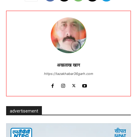
अखलाख खान
https://tazakhabar36garh.com
advertisement