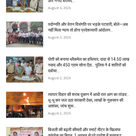
और नगदी बरामद…
August 6, 2026
पदोन्नति और वेतन विसंगति पर भड़के पटवारी, बोले—अब
नहीं मिला न्याय तो होगा प्रदेशव्यापी आंदोलन…
August 3, 2026
पोती को बनाया ब्लैकमेल का हथियार, दादा से 14.50 लाख
नकद और 450 ग्राम सोना ऐंठा… पुलिस ने 4 शातिरों को
दबोचा…
August 2, 2026
व्यापार विहार की शराब दुकान में आधी रात आग का तांडव…
धू-धू कर जल उठा सरकारी ठेका, लाखों के नुकसान की
आशंका, जांच शुरू…
August 2, 2026
बिजली की बढ़ती कीमतों और स्मार्ट मीटर के खिलाफ
कांग्रेस का बिगुल, 1 अगस्त से पूरे प्रदेश में चरणबद्ध