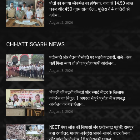
पोती को बनाया ब्लैकमेल का हथियार, दादा से 14.50 लाख
नकद और 450 ग्राम सोना ऐंठा… पुलिस ने 4 शातिरों को
दबोचा…
August 2, 2026
CHHATTISGARH NEWS
पदोन्नति और वेतन विसंगति पर भड़के पटवारी, बोले—अब
नहीं मिला न्याय तो होगा प्रदेशव्यापी आंदोलन…
August 3, 2026
बिजली की बढ़ती कीमतों और स्मार्ट मीटर के खिलाफ
कांग्रेस का बिगुल, 1 अगस्त से पूरे प्रदेश में चरणबद्ध
आंदोलन का बड़ा ऐलान…
August 1, 2026
NEET पेपर लीक की सियासी जंग छत्तीसगढ़ पहुंची: रायपुर
बना रणक्षेत्र, भाजपा-कांग्रेस आमने-सामने, वाटर कैनन
और आंसू गैस के बीच 16 पुलिसकर्मी घायल…