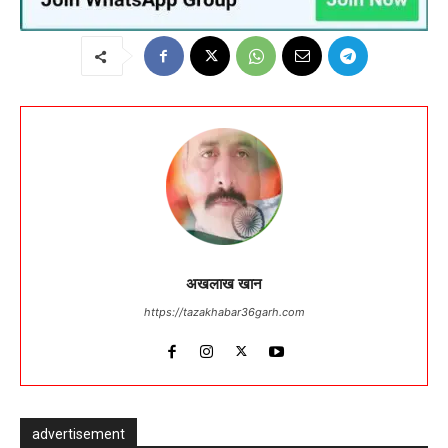
अखलाख खान
https://tazakhabar36garh.com
advertisement