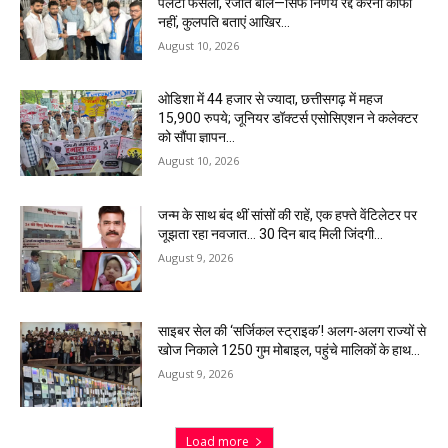
पलटा फैसला, रंजीत बोले—सिर्फ निर्णय रद्द करना काफी
नहीं, कुलपति बताएं आखिर...
August 10, 2026
ओडिशा में 44 हजार से ज्यादा, छत्तीसगढ़ में महज
15,900 रुपये; जूनियर डॉक्टर्स एसोसिएशन ने कलेक्टर
को सौंपा ज्ञापन…
August 10, 2026
जन्म के साथ बंद थीं सांसों की राहें, एक हफ्ते वेंटिलेटर पर
जूझता रहा नवजात… 30 दिन बाद मिली जिंदगी…
August 9, 2026
साइबर सेल की ‘सर्जिकल स्ट्राइक’! अलग-अलग राज्यों से
खोज निकाले 1250 गुम मोबाइल, पहुंचे मालिकों के हाथ…
August 9, 2026
Load more