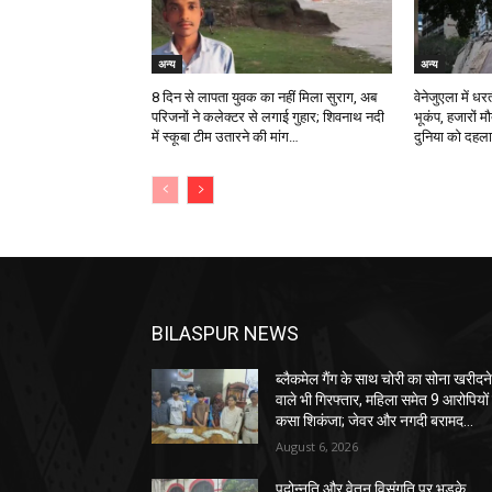
अन्य
अन्य
8 दिन से लापता युवक का नहीं मिला सुराग, अब
वेनेजुएला में ध
परिजनों ने कलेक्टर से लगाई गुहार; शिवनाथ नदी
भूकंप, हजारों म
में स्कूबा टीम उतारने की मांग…
दुनिया को दहल
BILASPUR NEWS
ब्लैकमेल गैंग के साथ चोरी का सोना खरीदन
वाले भी गिरफ्तार, महिला समेत 9 आरोपियों
कसा शिकंजा; जेवर और नगदी बरामद…
August 6, 2026
पदोन्नति और वेतन विसंगति पर भड़के