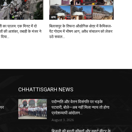
अन्य
रती का प्रलय: एक मिनट में दो
बिलासपुर के तिफरा औद्योगिक क्षेत्र में कैमिकल-
ौतों की आशंका, तबाही के मंजर ने
पेंट गोदाम में भीषण आग, अवैध संचालन को लेकर
ा दिया…
उठे सवाल…
CHHATTISGARH NEWS
े
पदोन्नति और वेतन विसंगति पर भड़के
 पर
पटवारी, बोले—अब नहीं मिला न्याय तो होगा
प्रदेशव्यापी आंदोलन…
August 3, 2026
बिजली की बढ़ती कीमतों और स्मार्ट मीटर के