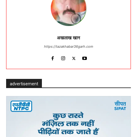
अखलाख खान
https://tazakhabar36garh.com
advertisement