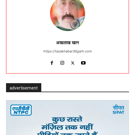
अखलाख खान
https://tazakhabar36garh.com
advertisement