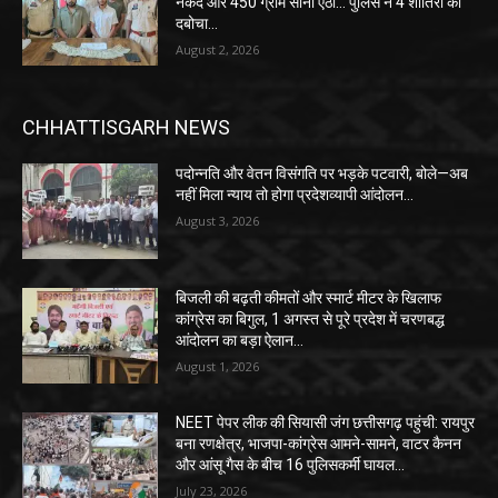
नकद और 450 ग्राम सोना ऐंठा… पुलिस ने 4 शातिरों को
दबोचा…
August 2, 2026
CHHATTISGARH NEWS
पदोन्नति और वेतन विसंगति पर भड़के पटवारी, बोले—अब
नहीं मिला न्याय तो होगा प्रदेशव्यापी आंदोलन…
August 3, 2026
बिजली की बढ़ती कीमतों और स्मार्ट मीटर के खिलाफ
कांग्रेस का बिगुल, 1 अगस्त से पूरे प्रदेश में चरणबद्ध
आंदोलन का बड़ा ऐलान…
August 1, 2026
NEET पेपर लीक की सियासी जंग छत्तीसगढ़ पहुंची: रायपुर
बना रणक्षेत्र, भाजपा-कांग्रेस आमने-सामने, वाटर कैनन
और आंसू गैस के बीच 16 पुलिसकर्मी घायल…
July 23, 2026