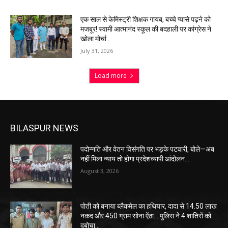
एक साल से केमिस्ट्री शिक्षक गायब, बच्चे प्यासे पढ़ने को
मजबूर! स्वामी आत्मानंद स्कूल की बदहाली पर कांग्रेस ने
खोला मोर्चा…
July 31, 2026
Load more
BILASPUR NEWS
पदोन्नति और वेतन विसंगति पर भड़के पटवारी, बोले—अब
नहीं मिला न्याय तो होगा प्रदेशव्यापी आंदोलन…
August 3, 2026
पोती को बनाया ब्लैकमेल का हथियार, दादा से 14.50 लाख
नकद और 450 ग्राम सोना ऐंठा… पुलिस ने 4 शातिरों को
दबोचा…