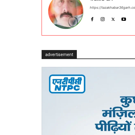
https://tazakhabar36garh.c
advertisement