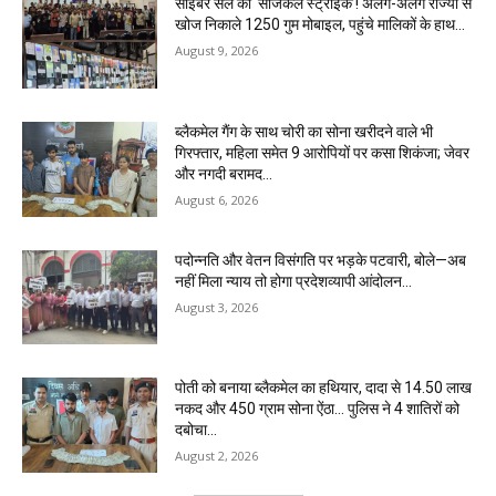
साइबर सेल की ‘सर्जिकल स्ट्राइक’! अलग-अलग राज्यों से
खोज निकाले 1250 गुम मोबाइल, पहुंचे मालिकों के हाथ…
August 9, 2026
ब्लैकमेल गैंग के साथ चोरी का सोना खरीदने वाले भी
गिरफ्तार, महिला समेत 9 आरोपियों पर कसा शिकंजा; जेवर
और नगदी बरामद…
August 6, 2026
पदोन्नति और वेतन विसंगति पर भड़के पटवारी, बोले—अब
नहीं मिला न्याय तो होगा प्रदेशव्यापी आंदोलन…
August 3, 2026
पोती को बनाया ब्लैकमेल का हथियार, दादा से 14.50 लाख
नकद और 450 ग्राम सोना ऐंठा… पुलिस ने 4 शातिरों को
दबोचा…
August 2, 2026