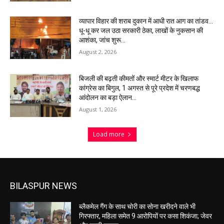
व्यापार विहार की शराब दुकान में आधी रात आग का तांडव…
धू-धू कर जल उठा सरकारी ठेका, लाखों के नुकसान की
आशंका, जांच शुरू…
August 2, 2026
बिजली की बढ़ती कीमतों और स्मार्ट मीटर के खिलाफ
कांग्रेस का बिगुल, 1 अगस्त से पूरे प्रदेश में चरणबद्ध
आंदोलन का बड़ा ऐलान…
August 1, 2026
Load more
BILASPUR NEWS
ब्लैकमेल गैंग के साथ चोरी का सोना खरीदने वाले भी
गिरफ्तार, महिला समेत 9 आरोपियों पर कसा शिकंजा; जेवर