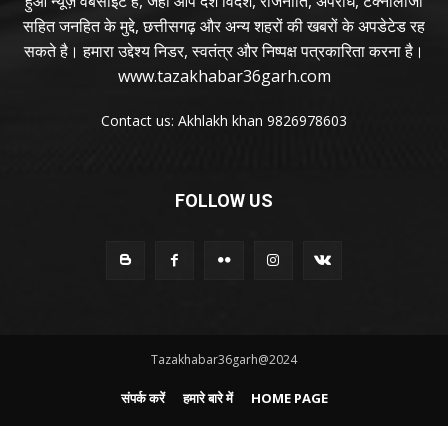
हुआ न्यूज़ वेबसाइट है, जहां आप देश विदेश, राजनीति, अपराध, टेक्नोलॉजी
सहित जनहित के मुद्दे, छत्तीसगढ़ और अन्य शहरों की खबरों के अपडेटेड रह
सकते है। हमारा उद्देश्य निडर, स्वतंत्र और निष्पक्ष पत्रकारिता करना है।
www.tazakhabar36garh.com
Contact us: Akhlakh khan 9826978603
FOLLOW US
Tazakhabar36garh@2024
संपर्क करें
हमारे बारे में
HOME PAGE