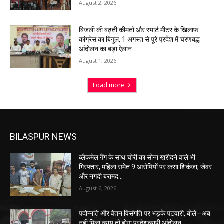
August 2, 2026
बिजली की बढ़ती कीमतों और स्मार्ट मीटर के खिलाफ
कांग्रेस का बिगुल, 1 अगस्त से पूरे प्रदेश में चरणबद्ध
आंदोलन का बड़ा ऐलान…
August 1, 2026
Load more
BILASPUR NEWS
ब्लैकमेल गैंग के साथ चोरी का सोना खरीदने वाले भी
गिरफ्तार, महिला समेत 9 आरोपियों पर कसा शिकंजा; जेवर
और नगदी बरामद…
August 6, 2026
पदोन्नति और वेतन विसंगति पर भड़के पटवारी, बोले—अब
नहीं मिला न्याय तो होगा प्रदेशव्यापी आंदोलन…