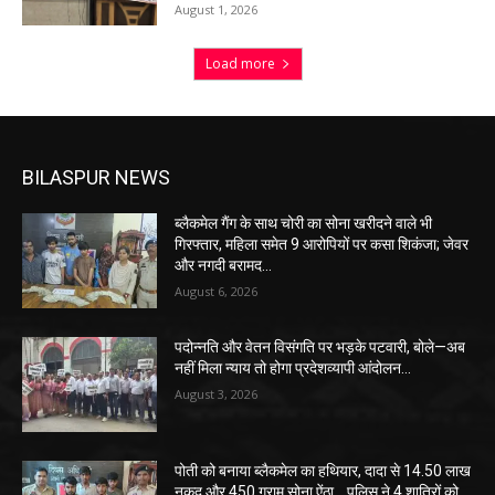
August 1, 2026
Load more
BILASPUR NEWS
ब्लैकमेल गैंग के साथ चोरी का सोना खरीदने वाले भी
गिरफ्तार, महिला समेत 9 आरोपियों पर कसा शिकंजा; जेवर
और नगदी बरामद…
August 6, 2026
पदोन्नति और वेतन विसंगति पर भड़के पटवारी, बोले—अब
नहीं मिला न्याय तो होगा प्रदेशव्यापी आंदोलन…
August 3, 2026
पोती को बनाया ब्लैकमेल का हथियार, दादा से 14.50 लाख
नकद और 450 ग्राम सोना ऐंठा… पुलिस ने 4 शातिरों को