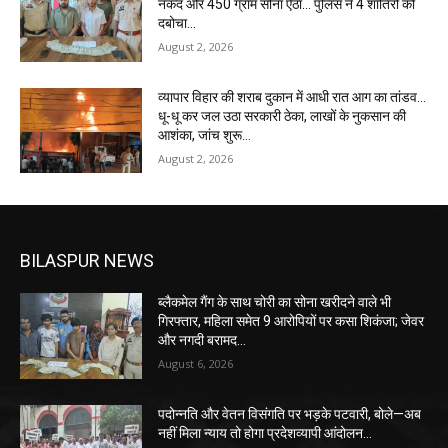
नकद और 450 ग्राम सोना ऐंठा… पुलिस ने 4 शातिरों को
दबोचा…
August 2, 2026
व्यापार विहार की शराब दुकान में आधी रात आग का तांडव…
धू-धू कर जल उठा सरकारी ठेका, लाखों के नुकसान की
आशंका, जांच शुरू…
August 2, 2026
BILASPUR NEWS
ब्लैकमेल गैंग के साथ चोरी का सोना खरीदने वाले भी
गिरफ्तार, महिला समेत 9 आरोपियों पर कसा शिकंजा; जेवर
और नगदी बरामद…
August 6, 2026
पदोन्नति और वेतन विसंगति पर भड़के पटवारी, बोले—अब
नहीं मिला न्याय तो होगा प्रदेशव्यापी आंदोलन…