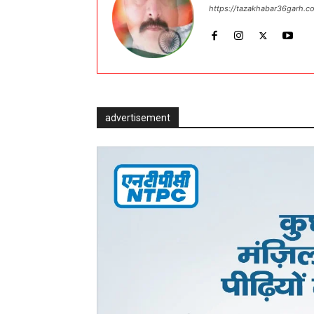
https://tazakhabar36garh.c
advertisement