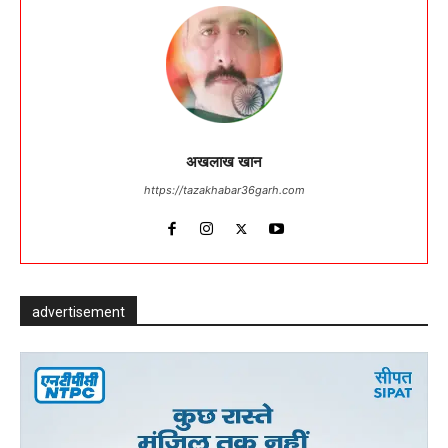
अखलाख खान
https://tazakhabar36garh.com
advertisement