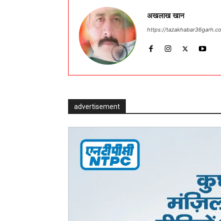
अखलाख खान
https://tazakhabar36garh.c
advertisement