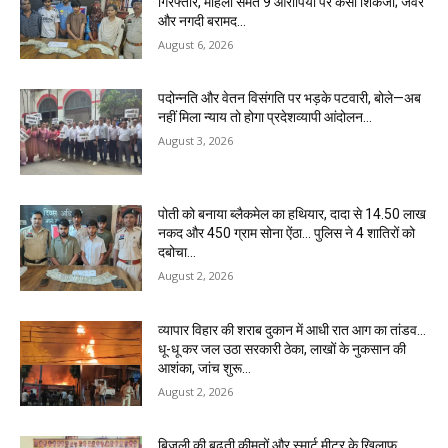
गिरफ्तार, महिला समेत 9 आरोपियों पर कसा शिकंजा; जेवर
और नगदी बरामद…
August 6, 2026
पदोन्नति और वेतन विसंगति पर भड़के पटवारी, बोले—अब
नहीं मिला न्याय तो होगा प्रदेशव्यापी आंदोलन…
August 3, 2026
पोती को बनाया ब्लैकमेल का हथियार, दादा से 14.50 लाख
नकद और 450 ग्राम सोना ऐंठा… पुलिस ने 4 शातिरों को
दबोचा…
August 2, 2026
व्यापार विहार की शराब दुकान में आधी रात आग का तांडव…
धू-धू कर जल उठा सरकारी ठेका, लाखों के नुकसान की
आशंका, जांच शुरू…
August 2, 2026
बिजली की बढ़ती कीमतों और स्मार्ट मीटर के खिलाफ