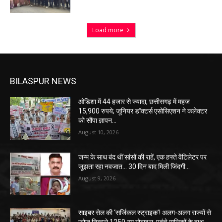
Load more
BILASPUR NEWS
ओडिशा में 44 हजार से ज्यादा, छत्तीसगढ़ में महज
15,900 रुपये; जूनियर डॉक्टर्स एसोसिएशन ने कलेक्टर
को सौंपा ज्ञापन…
August 10, 2026
जन्म के साथ बंद थीं सांसों की राहें, एक हफ्ते वेंटिलेटर पर
जूझता रहा नवजात… 30 दिन बाद मिली जिंदगी…
August 9, 2026
साइबर सेल की ‘सर्जिकल स्ट्राइक’! अलग-अलग राज्यों से
खोज निकाले 1250 गुम मोबाइल, पहुंचे मालिकों के हाथ…