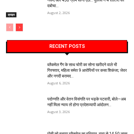
नकद और 450 ग्राम सोना ऐंठा… पुलिस ने 4 शातिरों को
दबोचा…
August 2, 2026
क्राइम
RECENT POSTS
ब्लैकमेल गैंग के साथ चोरी का सोना खरीदने वाले भी
गिरफ्तार, महिला समेत 9 आरोपियों पर कसा शिकंजा; जेवर
और नगदी बरामद…
August 6, 2026
पदोन्नति और वेतन विसंगति पर भड़के पटवारी, बोले—अब
नहीं मिला न्याय तो होगा प्रदेशव्यापी आंदोलन…
August 3, 2026
पोती को बनाया ब्लैकमेल का हथियार, दादा से 14.50 लाख