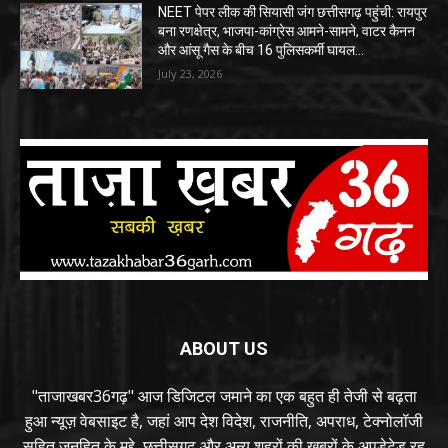
NEET पेपर लीक की सियासी जंग छत्तीसगढ़ पहुंची: रायपुर
बना रणक्षेत्र, भाजपा-कांग्रेस आमने-सामने, वाटर कैनन
और आंसू गैस के बीच 16 पुलिसकर्मी घायल…
July 23, 2026
ABOUT US
"ताजाखबर36गढ़" आज डिजिटल जमाने का एक बहुत ही तेजी से बढ़ता
हुआ न्यूज़ वेबसाइट है, जहां आप देश विदेश, राजनीति, अपराध, टेक्नोलॉजी
सहित जनहित के मुद्दे, छत्तीसगढ़ और अन्य शहरों की खबरों के अपडेटेड रह