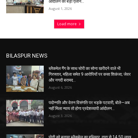
आंदोलन का बड़ा ऐलान…
August 1, 2026
Load more
BILASPUR NEWS
ब्लैकमेल गैंग के साथ चोरी का सोना खरीदने वाले भी
गिरफ्तार, महिला समेत 9 आरोपियों पर कसा शिकंजा; जेवर
और नगदी बरामद…
August 6, 2026
पदोन्नति और वेतन विसंगति पर भड़के पटवारी, बोले—अब
नहीं मिला न्याय तो होगा प्रदेशव्यापी आंदोलन…
August 3, 2026
पोती को बनाया ब्लैकमेल का हथियार, दादा से 14.50 लाख