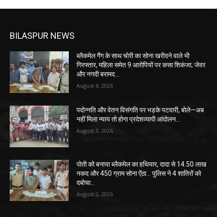
BILASPUR NEWS
ब्लैकमेल गैंग के साथ चोरी का सोना खरीदने वाले भी
गिरफ्तार, महिला समेत 9 आरोपियों पर कसा शिकंजा; जेवर
और नगदी बरामद…
August 6, 2026
पदोन्नति और वेतन विसंगति पर भड़के पटवारी, बोले—अब
नहीं मिला न्याय तो होगा प्रदेशव्यापी आंदोलन…
August 3, 2026
पोती को बनाया ब्लैकमेल का हथियार, दादा से 14.50 लाख
नकद और 450 ग्राम सोना ऐंठा… पुलिस ने 4 शातिरों को
दबोचा…
August 2, 2026