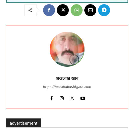
अखलाख खान
https://tazakhabar36garh.com
advertisement