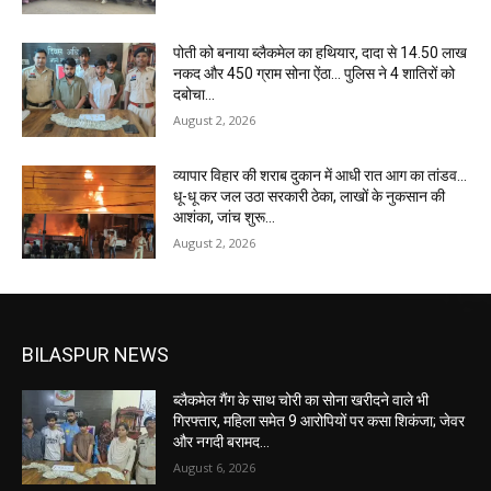
पोती को बनाया ब्लैकमेल का हथियार, दादा से 14.50 लाख
नकद और 450 ग्राम सोना ऐंठा… पुलिस ने 4 शातिरों को
दबोचा…
August 2, 2026
व्यापार विहार की शराब दुकान में आधी रात आग का तांडव…
धू-धू कर जल उठा सरकारी ठेका, लाखों के नुकसान की
आशंका, जांच शुरू…
August 2, 2026
BILASPUR NEWS
ब्लैकमेल गैंग के साथ चोरी का सोना खरीदने वाले भी
गिरफ्तार, महिला समेत 9 आरोपियों पर कसा शिकंजा; जेवर
और नगदी बरामद…
August 6, 2026