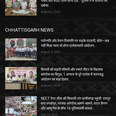
नकद और 450 ग्राम सोना ऐंठा… पुलिस ने 4 शातिरों को
दबोचा…
August 2, 2026
CHHATTISGARH NEWS
पदोन्नति और वेतन विसंगति पर भड़के पटवारी, बोले—अब
नहीं मिला न्याय तो होगा प्रदेशव्यापी आंदोलन…
August 3, 2026
बिजली की बढ़ती कीमतों और स्मार्ट मीटर के खिलाफ
कांग्रेस का बिगुल, 1 अगस्त से पूरे प्रदेश में चरणबद्ध
आंदोलन का बड़ा ऐलान…
August 1, 2026
NEET पेपर लीक की सियासी जंग छत्तीसगढ़ पहुंची: रायपुर
बना रणक्षेत्र, भाजपा-कांग्रेस आमने-सामने, वाटर कैनन
और आंसू गैस के बीच 16 पुलिसकर्मी घायल…
July 23, 2026