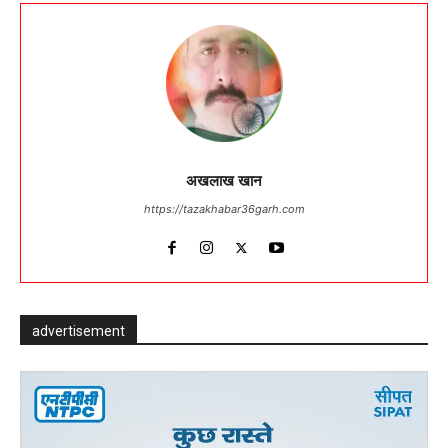
अखलाख खान
https://tazakhabar36garh.com
advertisement