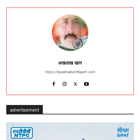
अखलाख खान
https://tazakhabar36garh.com
advertisement