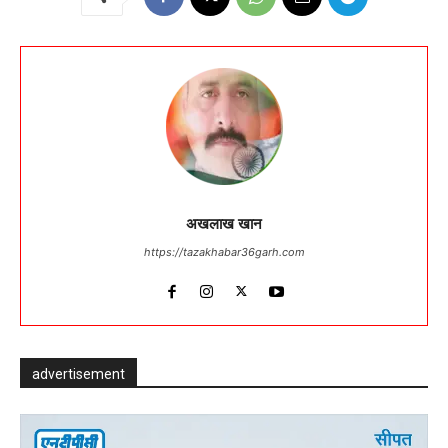
अखलाख खान
https://tazakhabar36garh.com
advertisement