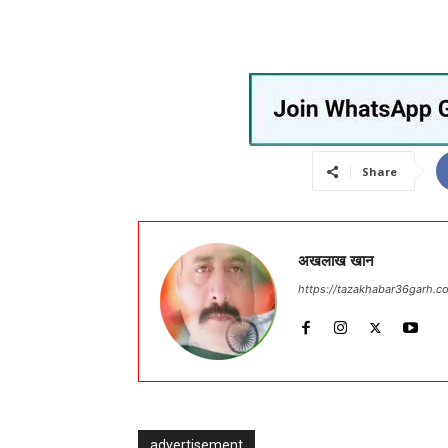
Share
अखलाख खान
https://tazakhabar36garh.c
advertisement