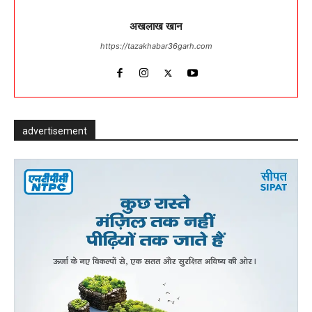
अखलाख खान
https://tazakhabar36garh.com
advertisement