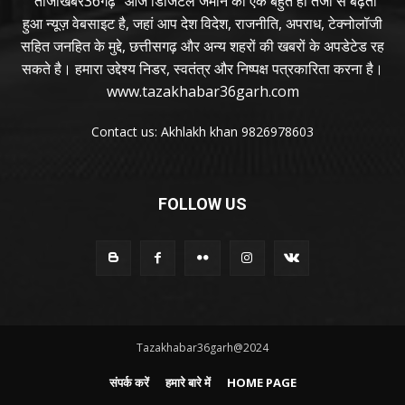
"ताजाखबर36गढ़" आज डिजिटल जमाने का एक बहुत ही तेजी से बढ़ता
हुआ न्यूज़ वेबसाइट है, जहां आप देश विदेश, राजनीति, अपराध, टेक्नोलॉजी
सहित जनहित के मुद्दे, छत्तीसगढ़ और अन्य शहरों की खबरों के अपडेटेड रह
सकते है। हमारा उद्देश्य निडर, स्वतंत्र और निष्पक्ष पत्रकारिता करना है।
www.tazakhabar36garh.com
Contact us: Akhlakh khan 9826978603
FOLLOW US
Tazakhabar36garh@2024
संपर्क करें
हमारे बारे में
HOME PAGE