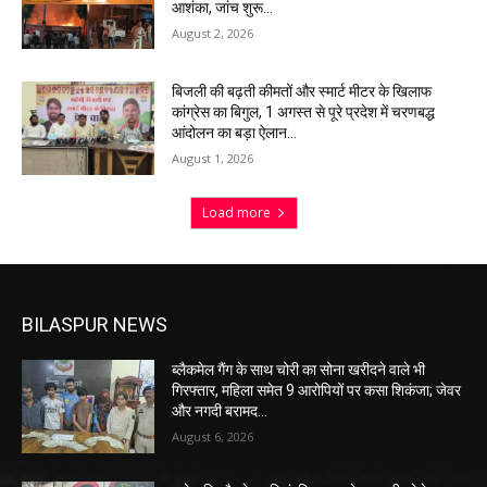
आशंका, जांच शुरू…
August 2, 2026
बिजली की बढ़ती कीमतों और स्मार्ट मीटर के खिलाफ
कांग्रेस का बिगुल, 1 अगस्त से पूरे प्रदेश में चरणबद्ध
आंदोलन का बड़ा ऐलान…
August 1, 2026
Load more
BILASPUR NEWS
ब्लैकमेल गैंग के साथ चोरी का सोना खरीदने वाले भी
गिरफ्तार, महिला समेत 9 आरोपियों पर कसा शिकंजा; जेवर
और नगदी बरामद…
August 6, 2026