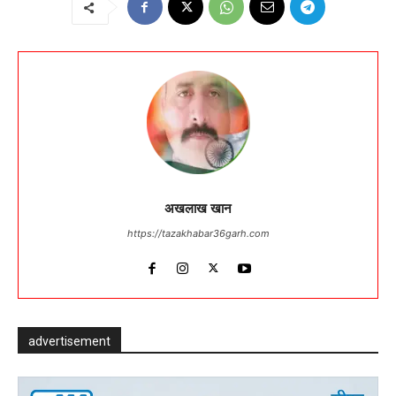
अखलाख खान
https://tazakhabar36garh.com
advertisement