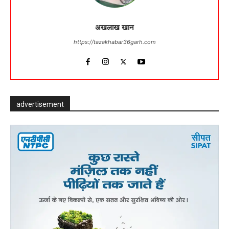
अखलाख खान
https://tazakhabar36garh.com
advertisement