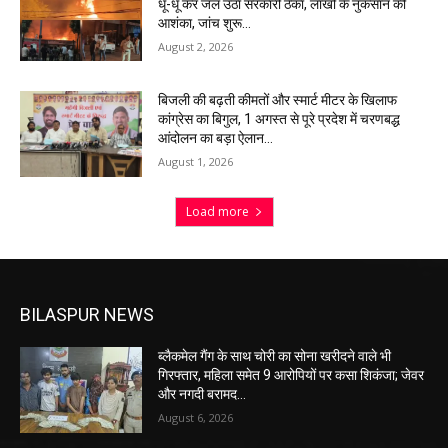
धू-धू कर जल उठा सरकारी ठेका, लाखों के नुकसान की
आशंका, जांच शुरू…
August 2, 2026
बिजली की बढ़ती कीमतों और स्मार्ट मीटर के खिलाफ
कांग्रेस का बिगुल, 1 अगस्त से पूरे प्रदेश में चरणबद्ध
आंदोलन का बड़ा ऐलान…
August 1, 2026
Load more
BILASPUR NEWS
ब्लैकमेल गैंग के साथ चोरी का सोना खरीदने वाले भी
गिरफ्तार, महिला समेत 9 आरोपियों पर कसा शिकंजा; जेवर
और नगदी बरामद…
August 6, 2026