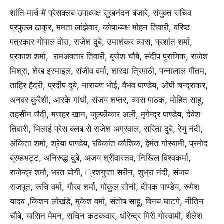
शांति मार्च में प्रेसक्लब उपाध्यक्ष सुखनंदन बंजारे, संयुक्त सचिव
प्रफुल्ल ठाकुर, ममता लांझेवार, कोषाध्यक्ष मोहन तिवारी, वरिष्ठ
पत्रकार गोपाल वोरा, राजेश दुबे, उमाशंकर व्यास, प्रशांत शर्मा,
प्रकाश शर्मा, रामअवतार तिवारी, बृजेश चौबे, संदीप पुराणिक, राजेश
मिश्रा, शेख इस्माइल, संजीव वर्मा, शारदा त्रिपाठी, पन्नालाल गौतम,
ताहिर हैदरी, प्रदीप दुबे, नारायण भोई, वैभव पाण्डेय, ओपी चन्द्राकर,
अनवर कुरैशी, आरके गांधी, संजय शप्तर, व्यास पाठक, मोहित साहू,
तहसीन जैदी, मजहर खान, जुल्फीकार अली, मृगेन्द्र पाण्डेय, देवेश
तिवारी, भिलाई प्रेस क्लब से राजेश अग्रवाल, सरिता दुबे, रेणु नंदी,
अंकिता शर्मा, श्रेया पाण्डेय, रविकांत कौशिक, हेमंत गोस्वामी, प्रमोद
ब्रम्हभट्ट, अनिरूद्ध दुबे, अजय श्रीवास्तव, निखिल विश्वकर्मा,
राजेन्द्र शर्मा, भरत योगी, ्रशगुप्ता सरीन, शुभ्रा नंदी, संजय
राजपूत, रूचि वर्मा, गौरव शर्मा, गोकुल सोनी, दीपक पाण्डेय, रूपेश
यादव ,किशन लोखंडे, मुकेश वर्मा, संतोष साहू, विनय घाटगे, नीतिन
चौबे, यासिन मेमन, सचिन कटकवार, धीरेन्द्र गिरी गोस्वामी, शैलेश