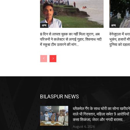
अन्य
अन्य
8 दिन से लापता युवक का नहीं मिला सुराग, अब
वेनेजुएला में ध
परिजनों ने कलेक्टर से लगाई गुहार; शिवनाथ नदी
भूकंप, हजारों म
में स्कूबा टीम उतारने की मांग…
दुनिया को दहल
BILASPUR NEWS
ब्लैकमेल गैंग के साथ चोरी का सोना खरीदन
वाले भी गिरफ्तार, महिला समेत 9 आरोपियों
कसा शिकंजा; जेवर और नगदी बरामद…
August 6, 2026