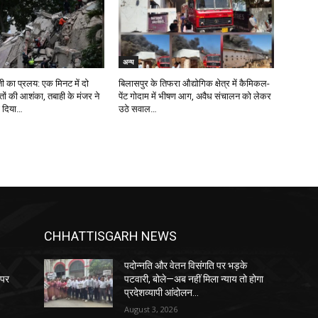
अन्य
रती का प्रलय: एक मिनट में दो
बिलासपुर के तिफरा औद्योगिक क्षेत्र में कैमिकल-
ौतों की आशंका, तबाही के मंजर ने
पेंट गोदाम में भीषण आग, अवैध संचालन को लेकर
ा दिया…
उठे सवाल…
CHHATTISGARH NEWS
े
पदोन्नति और वेतन विसंगति पर भड़के
 पर
पटवारी, बोले—अब नहीं मिला न्याय तो होगा
प्रदेशव्यापी आंदोलन…
August 3, 2026