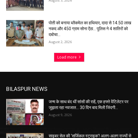
August 3, 2026
पोती को बनाया ब्लैकमेल का हथियार, दादा से 14.50 लाख
नकद और 450 ग्राम सोना ऐंठा… पुलिस ने 4 शातिरों को
दबोचा…
August 2, 2026
Load more
BILASPUR NEWS
जन्म के साथ बंद थीं सांसों की राहें, एक हफ्ते वेंटिलेटर पर
जूझता रहा नवजात… 30 दिन बाद मिली जिंदगी…
August 9, 2026
साइबर सेल की ‘सर्जिकल स्ट्राइक’! अलग-अलग राज्यों से