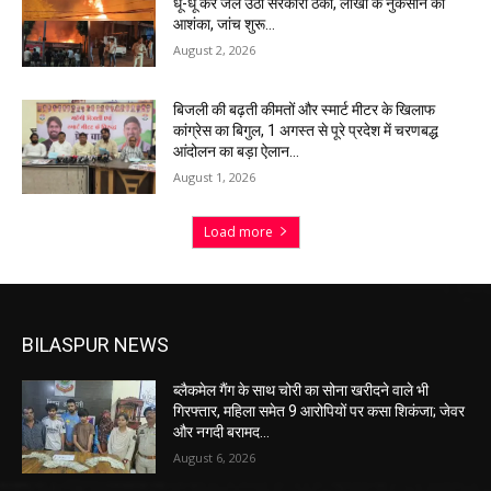
धू-धू कर जल उठा सरकारी ठेका, लाखों के नुकसान की
आशंका, जांच शुरू…
August 2, 2026
बिजली की बढ़ती कीमतों और स्मार्ट मीटर के खिलाफ
कांग्रेस का बिगुल, 1 अगस्त से पूरे प्रदेश में चरणबद्ध
आंदोलन का बड़ा ऐलान…
August 1, 2026
Load more
BILASPUR NEWS
ब्लैकमेल गैंग के साथ चोरी का सोना खरीदने वाले भी
गिरफ्तार, महिला समेत 9 आरोपियों पर कसा शिकंजा; जेवर
और नगदी बरामद…
August 6, 2026