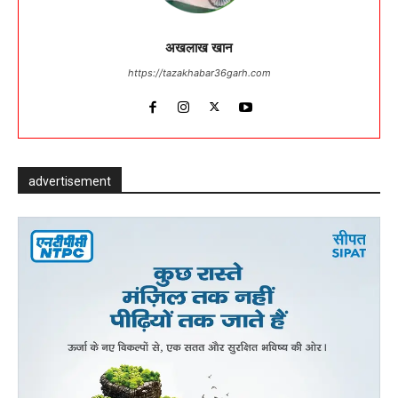
अखलाख खान
https://tazakhabar36garh.com
advertisement