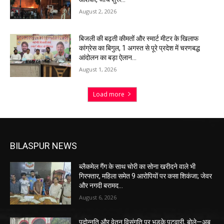
August 2, 2026
बिजली की बढ़ती कीमतों और स्मार्ट मीटर के खिलाफ
कांग्रेस का बिगुल, 1 अगस्त से पूरे प्रदेश में चरणबद्ध
आंदोलन का बड़ा ऐलान…
August 1, 2026
Load more
BILASPUR NEWS
ब्लैकमेल गैंग के साथ चोरी का सोना खरीदने वाले भी
गिरफ्तार, महिला समेत 9 आरोपियों पर कसा शिकंजा; जेवर
और नगदी बरामद…
August 6, 2026
पदोन्नति और वेतन विसंगति पर भड़के पटवारी, बोले—अब