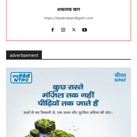
अखलाख खान
https://tazakhabar36garh.com
advertisement