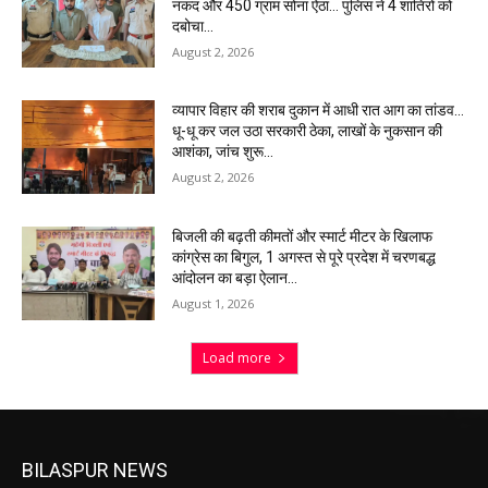
नकद और 450 ग्राम सोना ऐंठा… पुलिस ने 4 शातिरों को
दबोचा…
August 2, 2026
व्यापार विहार की शराब दुकान में आधी रात आग का तांडव…
धू-धू कर जल उठा सरकारी ठेका, लाखों के नुकसान की
आशंका, जांच शुरू…
August 2, 2026
बिजली की बढ़ती कीमतों और स्मार्ट मीटर के खिलाफ
कांग्रेस का बिगुल, 1 अगस्त से पूरे प्रदेश में चरणबद्ध
आंदोलन का बड़ा ऐलान…
August 1, 2026
Load more
BILASPUR NEWS