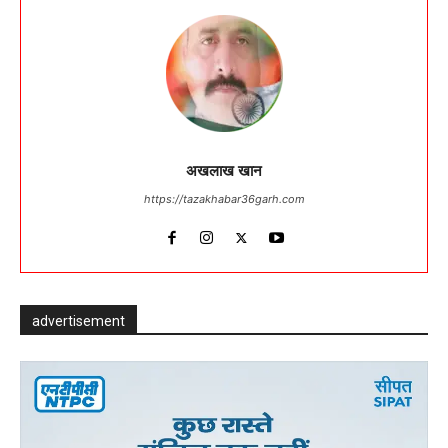
अखलाख खान
https://tazakhabar36garh.com
advertisement