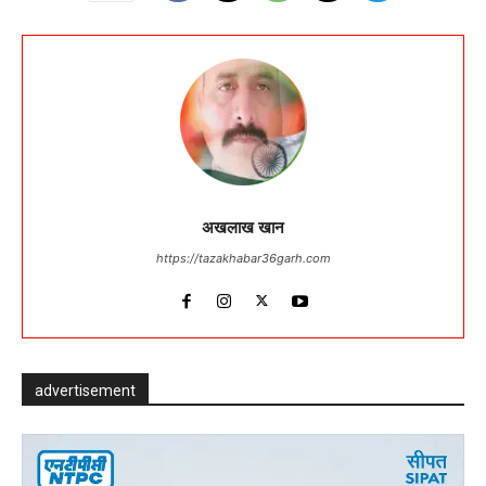
अखलाख खान
https://tazakhabar36garh.com
advertisement