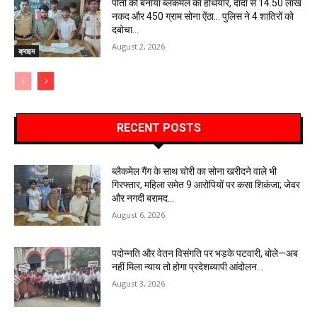
पोती को बनाया ब्लैकमेल का हथियार, दादा से 14.50 लाख
नकद और 450 ग्राम सोना ऐंठा… पुलिस ने 4 शातिरों को
दबोचा…
August 2, 2026
क्राइम
RECENT POSTS
ब्लैकमेल गैंग के साथ चोरी का सोना खरीदने वाले भी
गिरफ्तार, महिला समेत 9 आरोपियों पर कसा शिकंजा; जेवर
और नगदी बरामद…
August 6, 2026
पदोन्नति और वेतन विसंगति पर भड़के पटवारी, बोले—अब
नहीं मिला न्याय तो होगा प्रदेशव्यापी आंदोलन…
August 3, 2026