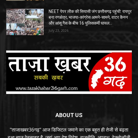
NEET पेपर लीक की सियासी जंग छत्तीसगढ़ पहुंची: रायपुर
बना रणक्षेत्र, भाजपा-कांग्रेस आमने-सामने, वाटर कैनन
और आंसू गैस के बीच 16 पुलिसकर्मी घायल…
July 23, 2026
ABOUT US
"ताजाखबर36गढ़" आज डिजिटल जमाने का एक बहुत ही तेजी से बढ़ता
हुआ न्यूज़ वेबसाइट है, जहां आप देश विदेश, राजनीति, अपराध, टेक्नोलॉजी