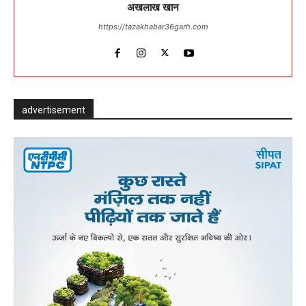
अखलाख खान
https://tazakhabar36garh.com
advertisement