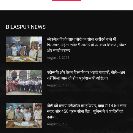
BILASPUR NEWS
ब्लैकमेल गैंग के साथ चोरी का सोना खरीदने वाले भी
गिरफ्तार, महिला समेत 9 आरोपियों पर कसा शिकंजा; जेवर
और नगदी बरामद…
August 6, 2026
पदोन्नति और वेतन विसंगति पर भड़के पटवारी, बोले—अब
नहीं मिला न्याय तो होगा प्रदेशव्यापी आंदोलन…
August 3, 2026
पोती को बनाया ब्लैकमेल का हथियार, दादा से 14.50 लाख
नकद और 450 ग्राम सोना ऐंठा… पुलिस ने 4 शातिरों को
दबोचा…
August 2, 2026