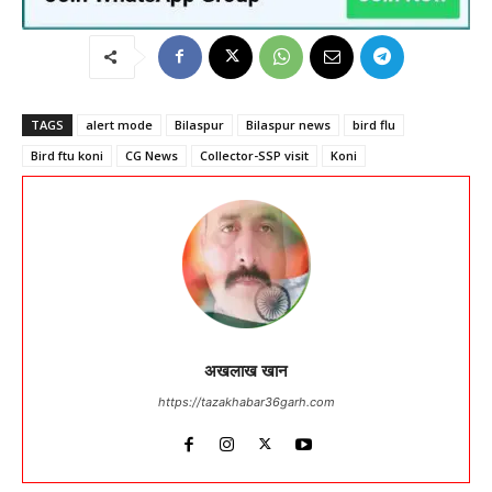
TAGS
alert mode
Bilaspur
Bilaspur news
bird flu
Bird ftu koni
CG News
Collector-SSP visit
Koni
अखलाख खान
https://tazakhabar36garh.com